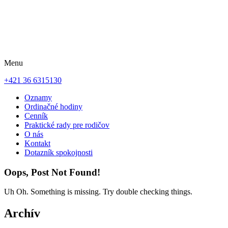
Menu
+421 36 6315130
Oznamy
Ordinačné hodiny
Cenník
Praktické rady pre rodičov
O nás
Kontakt
Dotazník spokojnosti
Oops, Post Not Found!
Uh Oh. Something is missing. Try double checking things.
Archív